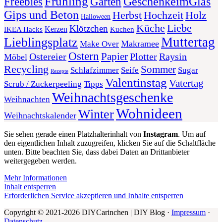
Frühling
GeschenkeimGlas
Freebies
Garten
Gips und Beton
Herbst
Holz
Hochzeit
Halloween
Liebe
Küche
Klötzchen
Kerzen
Kuchen
IKEA Hacks
Muttertag
Lieblingsplatz
Makramee
Make Over
Ostern
Papier
Plotter
Ostereier
Raysin
Möbel
Recycling
Sommer
Schlafzimmer
Seife
Sugar
Rezepte
Valentinstag
Vatertag
Scrub / Zuckerpeeling
Tipps
Weihnachtsgeschenke
Weihnachten
Wohnideen
Winter
Weihnachtskalender
Sie sehen gerade einen Platzhalterinhalt von
Instagram
. Um auf
den eigentlichen Inhalt zuzugreifen, klicken Sie auf die Schaltfläche
unten. Bitte beachten Sie, dass dabei Daten an Drittanbieter
weitergegeben werden.
Mehr Informationen
Inhalt entsperren
Erforderlichen Service akzeptieren und Inhalte entsperren
Copyright © 2021-2026 DIYCarinchen | DIY Blog ·
Impressum
·
Datenschutz