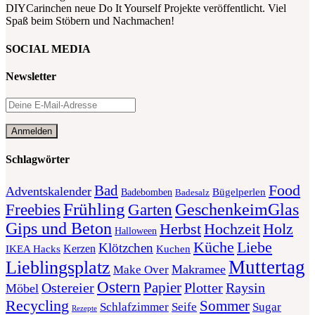
DIYCarinchen neue Do It Yourself Projekte veröffentlicht. Viel
Spaß beim Stöbern und Nachmachen!
SOCIAL MEDIA
Newsletter
Schlagwörter
Food
Bad
Adventskalender
Bügelperlen
Badebomben
Badesalz
Frühling
GeschenkeimGlas
Freebies
Garten
Gips und Beton
Herbst
Holz
Hochzeit
Halloween
Liebe
Küche
Klötzchen
Kerzen
Kuchen
IKEA Hacks
Muttertag
Lieblingsplatz
Makramee
Make Over
Ostern
Papier
Plotter
Ostereier
Raysin
Möbel
Recycling
Sommer
Schlafzimmer
Seife
Sugar
Rezepte